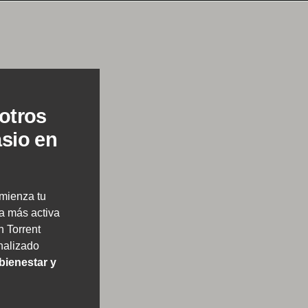
otros
sio en
mienza tu
a más activa
n Torrent
nalizado
bienestar y